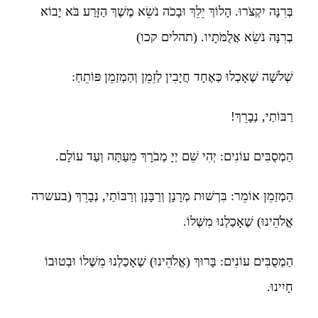
בְּרִנָּה יִקְצֹרוּ. הָלוֹךְ יֵלֵךְ וּבָכֹה נֹשֵׂא מֶשֶׁךְ הַזָּרַע בֹּא יָבוֹא
בְרִנָּה נֹשֵׂא אֲלֻמֹּתָיו. (תהלים קכו)
שְׁלשָׁה שֶׁאָכְלוּ כְּאֶחָד חֲיָבִין לְזֵמֵן וְהַמְזַמֵן פּוֹתֵחַ:
רַבּוֹתַי, נְבָרֵךְ!
הַמְסֻבִּים עוֹנִים: יְהִי שֵׁם יְיָ מְבֹרָךְ מֵעַתָּה וְעַד עוֹלָם.
הַמְזַמֵן אוֹמֵר: בִּרְשׁוּת מְרָנָן וְרַבָּנָן וְרַבּוֹתַי, נְבָרֵךְ (בעשרה
אֱלֹהֵינוּ) שֶׁאָכַלְנוּ מִשֶּׁלוֹ.
הַמְסֻבִּים עוֹנִים: בָּרוּךְ (אֱלֹהֵינוּ) שֶׁאָכַלְנוּ מִשֶּׁלוֹ וּבְטוּבוֹ
חָיִינוּ.