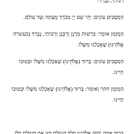
רַבּוֹתַי, נְבָרֵךְ!
הַמְסֻבִּים עוֹנִים: יְהִי שֵׁם יְיָ מְבֹרָךְ מֵעַתָּה וְעַד עוֹלָם.
הַמְזַמֵן אוֹמֵר: בִּרְשׁוּת מְרָנָן וְרַבָּנָן וְרַבּוֹתַי, נְבָרֵךְ (בעשרה
אֱלֹהֵינוּ) שֶׁאָכַלְנוּ מִשֶּׁלוֹ.
הַמְסֻבִּים עוֹנִים: בָּרוּךְ (אֱלֹהֵינוּ) שֶׁאָכַלְנוּ מִשֶּׁלוֹ וּבְטוּבוֹ
חָיִינוּ.
הַמְזַמֵן חוֹזֵר וְאוֹמֵר: בָּרוּךְ (אֱלֹהֵינוּ) שֶׁאָכַלְנוּ מִשֶּׁלוֹ וּבְטוּבוֹ
חָיִינוּ.
בָּרוּךְ אַתָּה יְהֹוָה אֱלֹהֵינוּ מֶלֶךְ הָעוֹלָם הַזָּן אֶת הָעוֹלָם כֻּלּוֹ