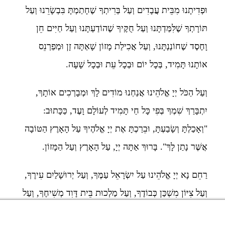
וּפְדִיתָנוּ מִבֵּית עֲבָדִים וְעַל בְּרִיתְךָ שֶׁחָתַמְתָּ בִּבְשָׂרֵנוּ וְעַל
תּוֹרָתְךָ שֶׁלִּמַּדְתָּנוּ וְעַל חֻקֶּיךָ שֶׁהוֹדַעְתָּנוּ וְעַל חַיִּים חֵן
וָחֶסֶד שֶׁחוֹנַנְתָּנוּ, וְעַל אֲכִילַת מָזוֹן שָׁאַתָּה זָן וּמְפַרְנֵס
אוֹתָנוּ תָּמִיד, בְּכָל יוֹם וּבְכָל עֵת וּבְכָל שָׁעָה.
וְעַל הַכֹּל יְיָ אֱלֹהֵינוּ אֲנַחְנוּ מוֹדִים לָךְ וּמְבָרְכִים אוֹתָךְ,
יִתְבָּרַךְ שִׁמְךָ בְּפִי כָּל חַי תָּמִיד לְעוֹלָם וָעֶד, כַּכָּתוּב:
"וְאָכַלְתָּ וְשָׂבַעְתָּ, וּבֵרַכְתָּ אֶת יְיָ אֱלֹהֶיךָ עַל הָאָרֶץ הַטּוֹבָה
אֲשֶּׁר נָתַן לָךְ". בָּרוּךְ אַתָּה יְיָ, עַל הָאָרֶץ וְעַל הַמָּזוֹן.
רַחֵם נָא יְיָ אֱלֹהֵינוּ עַל יִשְׂרָאֵל עַמֶּךָ, וְעַל יְרוּשָׁלַיִם עִירֶךָ,
וְעַל צִיּוֹן מִשְׁכַּן כְּבוֹדֶךָ, וְעַל מַלְכוּת בֵּית דָּוִד מְשִׁיחֶךָ, וְעַל
הַבַּיִת הַגָדוֹל וְהַקָדוֹשׁ שֶׁנִּקְרָא שִׁמְךָ עָלָיו. אֱלֹהֵינוּ, אָבִינוּ,