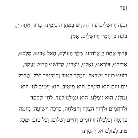
וָעֶד.
וּבְנֵה יְרוּשָׁלַיִם עִיר הַקֹּדֶשׁ בִּמְהֵרָה בְיָמֵינוּ. בָּרוּךְ אַתָּה יְיָ,
בּוֹנֵה בְרַחֲמָיו יְרוּשָׁלַיִם. אָמֵן.
בָּרוּךְ אַתָּה יְיָ אֱלֹהֵינוּ, מֶלֶךְ הָעוֹלָם, הָאֵל אָבִינוּ, מַלְכֵּנוּ,
אַדִירֵנוּ, בּוֹרְאֵנוּ, גֹּאֲלֵנוּ, יוֹצְרֵנוּ, קְדוֹשֵׁנוּ קְדוֹשׁ יַעֲקֹב,
רוֹעֵנוּ רוֹעֵה יִשְׂרָאַל, הַמֶּלֶךְ הַטּוֹב וְהַמֵּיטִיב לַכֹּל, שֶׁבְּכָל
יוֹם וָיוֹם הוּא הֵיטִיב, הוּא מֵיטִיב, הוּא יֵיטִיב לָנוּ, הוּא
גְמָלָנוּ, הוּא גוֹמְלֵנוּ, הוּא יִגְמְלֵנוּ לָעַד, לְחֵן וּלְחֶסֶד
וּלְרַחֲמִים וּלְרֶוַח הַצָּלָה וְהַצְלָחָה, בְּרָכָה וִישׁוּעָה, נֶחָמָה
פַּרְנָסָה וְכַלְכָּלָה וְרַחֲמִים וְחַיִּים וְשָׁלוֹם, וְכָל טוֹב; וּמִכָּל
טוּב לְעוֹלָם אַל יְחַסְּרֵנוּ.