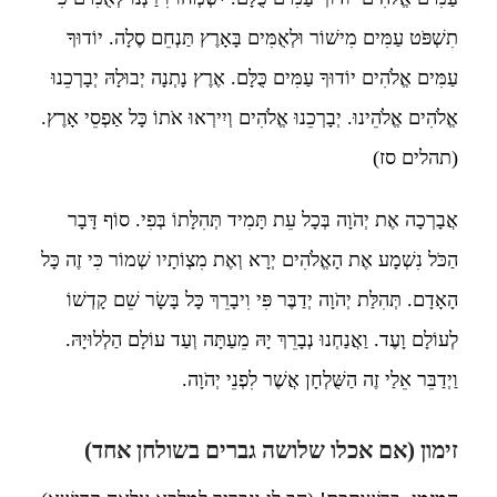
תִשְׁפֹּט עַמִּים מִישׁוֹר וּלְאֻמִּים בָּאָרֶץ תַּנְחֵם סֶלָה. יוֹדוּךָ
עַמִּים אֱלֹהִים יוֹדוּךָ עַמִּים כֻּלָּם. אֶרֶץ נָתְנָה יְבוּלָהּ יְבָרְכֵנוּ
אֱלֹהִים אֱלֹהֵינוּ. יְבָרְכֵנוּ אֱלֹהִים וְיִירְאוּ אֹתוֹ כָּל אַפְסֵי אָרֶץ.
(תהלים סז)
אֲבָרְכָה אֶת יְהֹוָה בְּכָל עֵת תָּמִיד תְּהִלָּתוֹ בְּפִי. סוֹף דָּבָר
הַכֹּל נִשְׁמָע אֶת הָאֱלֹהִים יְרָא וְאֶת מִצְוֹתָיו שְׁמוֹר כִּי זֶה כָּל
הָאָדָם. תְּהִלַּת יְהֹוָה יְדַבֶּר פִּי וִיבָרֵךְ כָּל בָּשָׂר שֵׁם קָדְשׁוֹ
לְעוֹלָם וָעֶד. וַאֲנַחְנוּ נְבָרֵךְ יָהּ מֵעַתָּה וְעַד עוֹלָם הַלְלוּיָהּ.
וַיְדַבֵּר אֵלַי זֶה הַשֻּׁלְחָן אֲשֶׁר לִפְנֵי יְהֹוָה.
זימון (אם אכלו שלושה גברים בשולחן אחד)