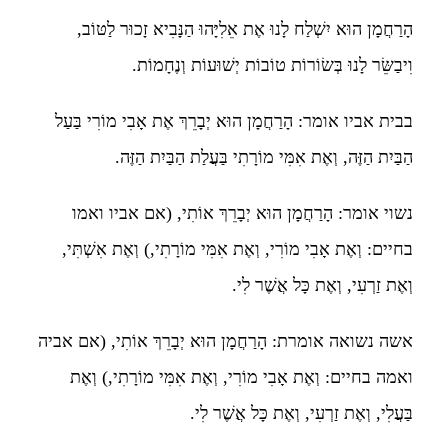
הָרַחֲמָן הוּא יִשְׁלַח לָנוּ אֶת אֵלִיָּהוּ הַנָּבִיא זָכוּר לַטּוֹב,
וִיבַשֵּׂר לָנוּ בְּשׂוֹרוֹת טוֹבוֹת יְשׁוּעוֹת וְנֶחָמוֹת.
בבית אביו אומר: הָרַחֲמָן הוּא יְבָרֵךְ אֶת אָבִי מוֹרִי בַּעַל
הַבַּיִת הַזֶּה, וְאֶת אִמִּי מוֹרָתִי בַּעֲלַת הַבַּיִת הַזֶּה.
נשוי אומר: הָרַחֲמָן הוּא יְבָרֵךְ אוֹתִי, (אם אביו ואמו
בחיים: וְאֶת אָבִי מוֹרִי, וְאֶת אִמִּי מוֹרָתִי,) וְאֶת אִשְׁתִּי,
וְאֶת זַרְעִי, וְאֶת כָּל אֲשֶׁר לִי.
אשה נשואה אומרת: הָרַחֲמָן הוּא יְבָרֵךְ אוֹתִי, (אם אביה
ואמה בחיים: וְאֶת אָבִי מוֹרִי, וְאֶת אִמִּי מוֹרָתִי,) וְאֶת
בַּעֲלִי, וְאֶת זַרְעִי, וְאֶת כָּל אֲשֶׁר לִי.