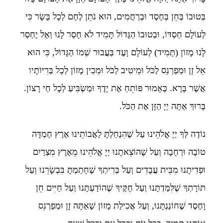
בְּטוּבוֹ בְּחֵן בְּחֶסֶד וּבְרַחֲמִים, הוּא נֹתֵן לֶחֶם לְכָל בָּשָׂר כִּי
לְעוֹלָם חַסְדּוֹ, וּבְטוּבוֹ הַגָּדוֹל תָּמִיד לֹא חָסַר לָנוּ וְאַל יֶחְסַר
לָנוּ מָזוֹן (תָּמִיד) לְעוֹלָם וָעֶד בַּעֲבוּר שְׁמוֹ הַגָּדוֹל, כִּי הוּא
אֵל זָן וּמְפַרְנֵס לַכֹּל וּמֵיטִיב לַכֹּל וּמֵכִין מָזוֹן לְכָל בְּרִיּוֹתָיו
אֲשֶׁר בָּרָא. כָּאָמוּר פּוֹתֵחַ אֶת יָדֶךָ וּמַשְׂבִּיעַ לְכָל חַי רָצוֹן.
בָּרוּךְ אַתָּה יְיָ הַזָּן אֶת הַכֹּל.
נוֹדֶה לְּךָ יְיָ אֱלֹהֵינוּ עַל שֶׁהִנְחַלְתָּ לַאֲבוֹתֵינוּ אֶרֶץ חֶמְדָּה
טוֹבָה וּרְחָבָה וְעַל שֶׁהוֹצֵאתָנוּ יְיָ אֱלֹהֵינוּ מֵאֶרֶץ מִצְרַיִם
וּפְדִיתָנוּ מִבֵּית עֲבָדִים וְעַל בְּרִיתְךָ שֶׁחָתַמְתָּ בִּבְשָׂרֵנוּ וְעַל
תּוֹרָתְךָ שֶׁלִּמַּדְתָּנוּ וְעַל חֻקֶּיךָ שֶׁהוֹדַעְתָּנוּ וְעַל חַיִּים חֵן
וָחֶסֶד שֶׁחוֹנַנְתָּנוּ, וְעַל אֲכִילַת מָזוֹן שָׁאַתָּה זָן וּמְפַרְנֵס