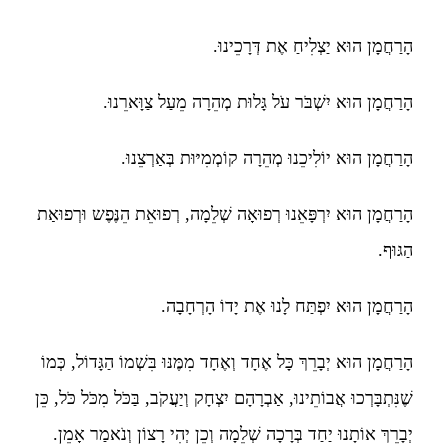
הָרַחֲמָן הוּא יַצְלִיחַ אֶת דְּרָכֵינוּ.
הָרַחֲמָן הוּא יִשְׁבֹּר עֹל גָּלוּת מְהֵרָה מֵעַל צַוָּארֵנוּ.
הָרַחֲמָן הוּא יוֹלִיכֵנוּ מְהֵרָה קוֹמְמִיּוּת בְּאַרְצֵנוּ.
הָרַחֲמָן הוּא יִרְפָּאֵנוּ רְפוּאָה שְׁלֵמָה, רְפוּאֵת הֵנֶּפֶש וּרְפוּאַת
הַגּוּף.
הָרַחֲמָן הוּא יִפְתַּח לָנוּ אֶת יָדוֹ הָרְחָבָה.
הָרַחֲמָן הוּא יְבָרֵךְ כָּל אֶחָד וְאֶחָד מִמֶּנּוּ בִּשְׁמוֹ הַגָּדוֹל, כְּמוֹ
שֶׁנִּתְבָּרְכוּ אֲבוֹתֵינוּ, אַבְרָהָם יִצְחָק וְיַעֲקֹב, בַּכֹּל מִכֹּל כֹּל, כֵּן
יְבָרֵךְ אוֹתָנוּ יַחַד בְּרָכָה שְׁלֵמָה וְכֵן יְהִי רָצוֹן וְנֹאמַר אָמֵן.