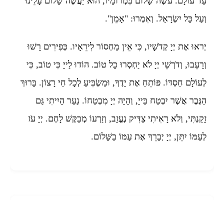
עַד עוֹלָם. עֹשֶׂה שָׁלוֹם בִּמְרוֹמָיו, הוּא יַעֲשֶׂה שָׁלוֹם עָלֵינוּ
וְעַל כָּל יִשְׂרָאַל. וְאִמְרוּ: "אָמֵן".
יְראוּ אֶת יְיָ קְדֹשָׁיו, כִּי אֵין מַחְסוֹר לִירֵאָיו. כְּפִירִים רָשׁוּ
וְרָעֵבוּ, וְדֹרְשֵׁי יְיָ לֹא יַחְסְרוּ כָל טוֹב. הוֹדוּ לַייָ כִּי טוֹב, כִּי
לְעוֹלָם חַסְדּוֹ. פּוֹתֵחַ אֶת יָדֶךָ, וּמַשְׂבִּיעַ לְכָל חַי רָצוֹן. בָּרוּךְ
הַגֶּבֶר אֲשֶׁר יִבְטַח בַּייָ, וְהָיָה יְיָ מִבְטַחוֹ. נַעַר הָיִיתִי גַּם
זָקַנְתִּי, וְלֹא רָאִיתִי צַדִּיק נֶעֱזָב, וְזַרְעוֹ מְבַקֶּשׁ לָחֶם. יְיָ עֹז
לְעַמּוֹ יִתֵּן, יְיָ יְבָרֵךְ אֶת עַמּוֹ בַשָּׁלוֹם.