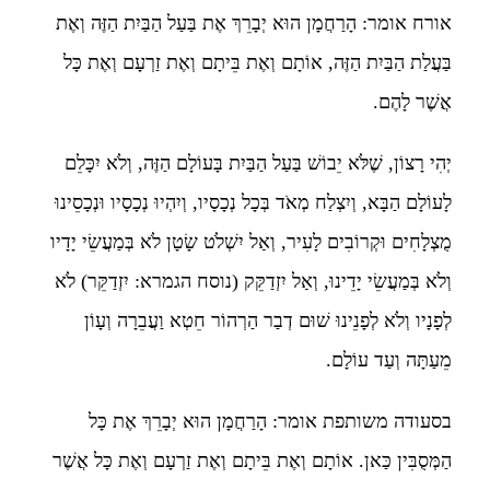
אורח אומר: הָרַחֲמָן הוּא יְבָרֵךְ אֶת בַּעַל הַבַּיִת הַזֶּה וְאֶת
בַּעֲלַת הַבַּיִת הַזֶּה, אוֹתָם וְאֶת בֵּיתָם וְאֶת זַרְעָם וְאֶת כָּל
אֲשֶׁר לָהֶם.
יְהִי רָצוֹן, שֶׁלֹּא יֵבוֹשׁ בַּעַל הַבַּיִת בָּעוֹלָם הַזֶּה, וְלֹא יִכָּלֵם
לָעוֹלָם הַבָּא, וְיִצְלַח מְאֹד בְּכָל נְכָסָיו, וְיִהְיוּ נְכָסָיו וּנְכָסֵינוּ
מֻצְלָחִים וּקְרוֹבִים לָעִיר, וְאַל יִשְׁלֹט שָׂטָן לֹא בְּמַעֲשֵׂי יָדָיו
וְלֹא בְּמַעֲשֵׂי יָדֵינוּ, וְאַל יִזְדַקֵּק (נוסח הגמרא: יִזְדַקֵּר) לֹא
לְפָנָיו וְלֹא לְפָנֵינוּ שׁוּם דְבַר הַרְהוֹר חֵטְא וַעֲבֵרָה וְעָוֹן
מֵעַתָּה וְעַד עוֹלָם.
בסעודה משותפת אומר: הָרַחֲמָן הוּא יְבָרֵךְ אֶת כָּל
הַמְּסֻבִּין כַּאן. אוֹתָם וְאֶת בֵּיתָם וְאֶת זַרְעָם וְאֶת כָּל אֲשֶׁר