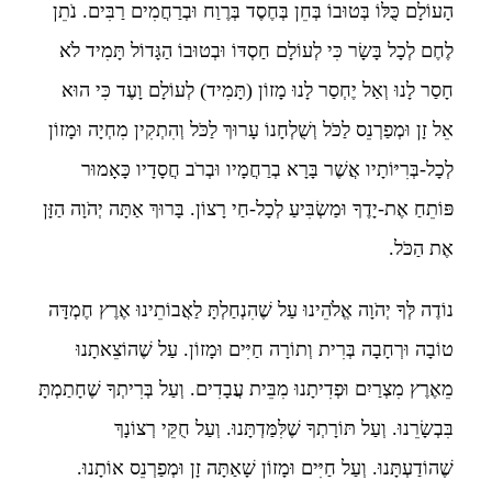
הָעוֹלָם כֻּלּוֹ בְּטוּבוֹ בְּחֵן בְּחֶסֶד בְּרֶוַח וּבְרַחֲמִים רַבִּים. נֹתֵן
לֶחֶם לְכָל בָּשָׂר כִּי לְעוֹלָם חַסְדּוֹ וּבְטוּבוֹ הַגָּדוֹל תָּמִיד לֹא
חָסַר לָנוּ וְאַל יֶחְסַר לָנוּ מָזוֹן (תָּמִיד) לְעוֹלָם וָעֶד כִּי הוּא
אֵל זָן וּמְפַרְנֵס לַכֹּל וְשֻׁלְחָנוֹ עָרוּךְ לַכֹּל וְהִתְקִין מִחְיָה וּמָזוֹן
לְכָל-בְּרִיּוֹתָיו אֲשֶׁר בָּרָא בְרַחֲמָיו וּבְרֹב חֲסָדָיו כָּאָמוּר
פּוֹתֵחַ אֶת-יָדֶךָ וּמַשְׂבִּיעַ לְכָל-חַי רָצוֹן. בָּרוּךְ אַתָּה יְהֹוָה הַזָּן
אֶת הַכֹּל.
נוֹדֶה לְּךָ יְהֹוָה אֱלֹהֵינוּ עַל שֶׁהִנְחַלְתָּ לַאֲבוֹתֵינוּ אֶרֶץ חֶמְדָּה
טוֹבָה וּרְחָבָה בְּרִית וְתוֹרָה חַיִּים וּמָזוֹן. עַל שֶׁהוֹצֵאתָנוּ
מֵאֶרֶץ מִצְרַיִם וּפְדִיתָנוּ מִבֵּית עֲבָדִים. וְעַל בְּרִיתְךָ שֶׁחָתַמְתָּ
בִּבְשָׂרֵנוּ. וְעַל תּוֹרָתְךָ שֶׁלִּמַּדְתָּנוּ. וְעַל חֻקֵּי רְצוֹנָךְ
שֶׁהוֹדַעְתָּנוּ. וְעַל חַיִּים וּמָזוֹן שָׁאַתָּה זָן וּמְפַרְנֵס אוֹתָנוּ.