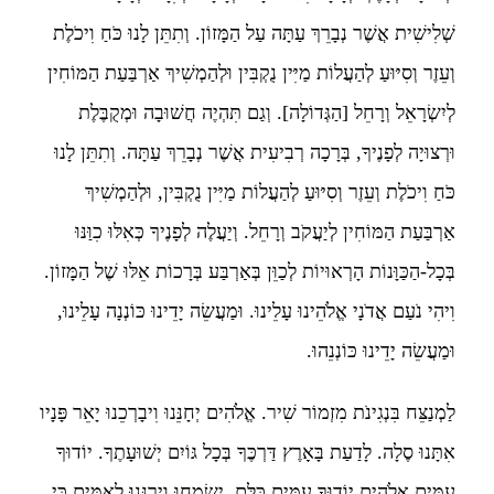
שְׁלִישִׁית אֲשֶׁר נְבָרֵךְ עַתָּה עַל הַמָּזוֹן. וְתִתֵּן לָנוּ כֹּחַ וִיכֹלֶת
וְעֵזֶר וְסִיּוּעַ לְהַעֲלוֹת מַיִּין נֻקְבִּין וּלְהַמְשִׁיךְ אַרְבַּעַת הַמּוֹחִין
לְיִשְׂרָאֵל וְרָחֵל [הַגְּדוֹלָה]. וְגַם תִּהְיֶה חֲשׁוּבָה וּמְקֻבֶּלֶת
וּרְצוּיָה לְפָנֶיךָ, בְּרָכָה רְבִיעִית אֲשֶׁר נְבָרֵךְ עַתָּה. וְתִתֵּן לָנוּ
כֹּחַ וִיכֹלֶת וְעֵזֶר וְסִיּוּעַ לְהַעֲלוֹת מַיִּין נֻקְבִּין, וּלְהַמְשִׁיךְ
אַרְבַּעַת הַמּוֹחִין לְיַעֲקֹב וְרָחֵל. וְיַעֲלֶה לְפָנֶיךָ כְּאִלּוּ כִוַּנּוּ
בְּכָל-הַכַּוָּנוֹת הָרְאוּיוֹת לְכַוֵּן בְּאַרְבַּע בְּרָכוֹת אֵלּוּ שֶׁל הַמָּזוֹן.
וִיהִי נֹעַם אֲדֹנָי אֱלֹהֵינוּ עָלֵינוּ. וּמַעֲשֵׂה יָדֵינוּ כּוֹנְנָה עָלֵינוּ,
וּמַעֲשֵׂה יָדֵינוּ כּוֹנְנֵהוּ.
לַמְנַצֵּח בִּנְגִינֹת מִזְמוֹר שִׁיר. אֱלֹהִים יְחָנֵּנוּ וִיבָרְכֵנוּ יָאֵר פָּנָיו
אִתָּנוּ סֶלָה. לָדַעַת בָּאָרֶץ דַּרְכֶּךָ בְּכָל גּוֹיִם יְשׁוּעָתֶךָ. יוֹדוּךָ
עַמִּים אֱלֹהִים יוֹדוּךָ עַמִּים כֻּלָּם. יִשְׂמְחוּ וִירַנְּנוּ לְאֻמִּים כִּי