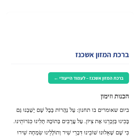
ברכת המזון אשכנז
ברכת המזון אשכנז – לעמוד הייעודי ←
הכנות וזימון
ביום שאומרים בו תחנון: עַל נַהֲרוֹת בָּבֶל שָׁם יָשַׁבְנוּ גַּם
בָּכִינוּ בְּזָכְרֵנוּ אֶת צִיּוֹן. עַל עֲרָבִים בְּתוֹכָהּ תָּלִינוּ כִּנֹּרוֹתֵינוּ.
כִּי שָׁם שְׁאֵלוּנוּ שׁוֹבֵינוּ דִּבְרֵי שִׁיר וְתוֹלָלֵינוּ שִׂמְחָה שִׁירוּ