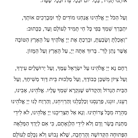
אוֹתָנוּ תָּמִיד, בְּכָל יוֹם וּבְכָל עֵת וּבְכָל שָׁעָה.
וְעַל הַכֹּל יְיָ אֱלֹהֵינוּ אֲנַחְנוּ מוֹדִים לָךְ וּמְבָרְכִים אוֹתָךְ,
יִתְבָּרַךְ שִׁמְךָ בְּפִי כָּל חַי תָּמִיד לְעוֹלָם וָעֶד, כַּכָּתוּב:
"וְאָכַלְתָּ וְשָׂבַעְתָּ, וּבֵרַכְתָּ אֶת יְיָ אֱלֹהֶיךָ עַל הָאָרֶץ הַטּוֹבָה
אֲשֶּׁר נָתַן לָךְ". בָּרוּךְ אַתָּה יְיָ, עַל הָאָרֶץ וְעַל הַמָּזוֹן.
רַחֶם נָא יְיָ אֱלֹהֵינוּ עַל יִשְׂרָאֵל עַמֶּךָ, וְעַל יְרוּשָׁלַיִם עִירֶךָ,
וְעַל צִיּוֹן מִשְׁכַּן כְּבוֹדֶךָ, וְעַל מַלְכוּת בֵּית דָּוִד מְשִׁיחֶךָ, וְעַל
הַבַּיִת הַגָדוֹל וְהַקָדוֹשׁ שֶׁנִּקְרָא שִׁמְךָ עָלָיו. אֱלֹהֵינוּ, אָבִינוּ,
רְעֵנוּ, זוּנֵנוּ, פַרְנְסֵנוּ וְכַלְכְּלֵנוּ וְהַרְוִיחֵנוּ, וְהַרְוַח לָנוּ יְיָ אֱלֹהֵינוּ
מְהֵרָה מִכָּל צָרוֹתֵינוּ. וְנָא אַל תַּצְרִיכֵנוּ יְיָ אֱלֹהֵינוּ, לֹא לִידֵי
מַתְּנַת בָּשָׂר וָדָם וְלֹא לִידֵי הַלְוָאָתָם, כִּי אִם לְיָדְךָ הַמְּלֵאָה
הַפְּתוּחָה הַקְּדוֹשָׁה וְהָרְחָבָה, שֶׁלֹא נֵבוֹשׁ וְלֹא נִכָּלֵם לְעוֹלָם