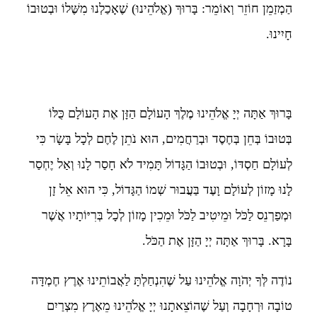
הַמְזַמֵן חוֹזֵר וְאוֹמֵר: בָּרוּךְ (אֱלֹהֵינוּ) שֶׁאָכַלְנוּ מִשֶּׁלוֹ וּבְטוּבוֹ
חָיִינוּ.
בָּרוּךְ אַתָּה יְיָ אֱלֹהֵינוּ מֶלֶךְ הָעוֹלָם הַזָּן אֶת הָעוֹלָם כֻּלּוֹ
בְּטוּבוֹ בְּחֵן בְּחֶסֶד וּבְרַחֲמִים, הוּא נֹתֵן לֶחֶם לְכָל בָּשָׂר כִּי
לְעוֹלָם חַסְדּוֹ, וּבְטוּבוֹ הַגָּדוֹל תָּמִיד לֹא חָסַר לָנוּ וְאַל יֶחְסַר
לָנוּ מָזוֹן לְעוֹלָם וָעֶד בַּעֲבוּר שְׁמוֹ הַגָּדוֹל, כִּי הוּא אֵל זָן
וּמְפַרְנֵס לַכֹּל וּמֵיטִיב לַכֹּל וּמֵכִין מָזוֹן לְכָל בְּרִיּוֹתָיו אֲשֶׁר
בָּרָא. בָּרוּךְ אַתָּה יְיָ הַזָּן אֶת הַכֹּל.
נוֹדֶה לְּךָ יְהֹוָה אֱלֹהֵינוּ עַל שֶׁהִנְחַלְתָּ לַאֲבוֹתֵינוּ אֶרֶץ חֶמְדָּה
טוֹבָה וּרְחָבָה וְעַל שֶׁהוֹצֵאתָנוּ יְיָ אֱלֹהֵינוּ מֵאֶרֶץ מִצְרַיִם