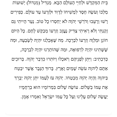
בֵּית הַמִּקְדָּשׁ וּלְחַיֵּי הָעוֹלָם הַבָּא. מַגְדִּיל (מִגְדּוֹל) יְשׁוּעוֹת
מַלְכּוֹ וְעֹשֶׂה חֶסֶד לִמְשִׁיחוֹ לְדָוִד וּלְזַרְעוֹ עַד עוֹלָם. כְּפִירִים
רָשׁוּ וְרָעֵבוּ וְדֹרְשֵׁי יְהֹוָה לֹא יַחְסְרוּ כָל טוֹב. נַעַר הָיִיתִי גַּם
זָקַנְתִּי וְלֹא רָאִיתִי צַדִּיק נֶעֱזָב וְזַרְעוֹ מְבַקֶּשׁ לָחֶם. כָּל הַיּוֹם
חוֹנֵן וּמַלְוֶה וְזַרְעוֹ לִבְרָכָה. מַה שֶּׁאָכַלְנוּ יִהְיֶה לְשָׂבְעָה, וּמַה
שֶּׁשָּׁתִינוּ יִהְיֶה לִרְפוּאָה, וּמַה שֶּׁהוֹתַרְנוּ יִהְיֶה לִבְרָכָה,
כְּדִכְתִיב: וַיִּתֵּן לִפְנֵיהֶם וַיֹּאכְלוּ וַיּוֹתִרוּ כִּדְבַר יְהֹוָה. בְּרוּכִים
אַתֶּם לַיהוָה עֹשֵׂה שָׁמַיִם וָאָרֶץ. בָּרוּךְ הַגֶּבֶר אֲשֶׁר יִבְטַח
בַּיהוָה וְהָיָה יְהֹוָה מִבְטַחוֹ. יְהֹוָה עֹז לְעַמּוֹ יִתֵּן יְהֹוָה יְבָרֵךְ
אֶת עַמּוֹ בַשָּׁלוֹם. עוֹשֶׂה שָׁלוֹם בִּמְרוֹמָיו הוּא בְרַחֲמָיו
יַעֲשֶׂה שָׁלוֹם עָלֵינוּ וְעַל כָּל עַמּוֹ יִשְׂרָאֵל וְאִמְרוּ אָמֵן.