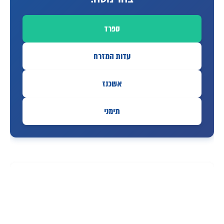
ספרד
עדות המזרח
אשכנז
תימני