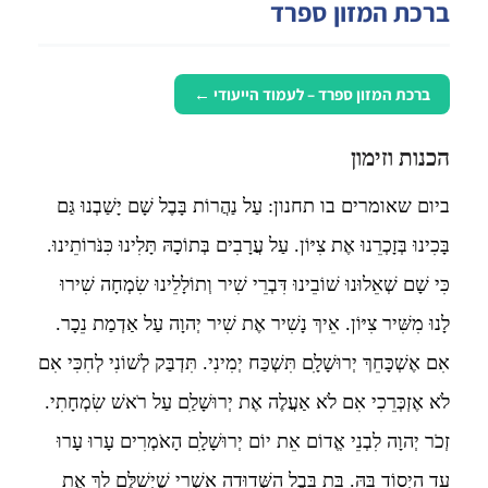
ברכת המזון ספרד
ברכת המזון ספרד – לעמוד הייעודי ←
הכנות וזימון
ביום שאומרים בו תחנון: עַל נַהֲרוֹת בָּבֶל שָׁם יָשַׁבְנוּ גַּם
בָּכִינוּ בְּזָכְרֵנוּ אֶת צִיּוֹן. עַל עֲרָבִים בְּתוֹכָהּ תָּלִינוּ כִּנֹּרוֹתֵינוּ.
כִּי שָׁם שְׁאֵלוּנוּ שׁוֹבֵינוּ דִּבְרֵי שִׁיר וְתוֹלָלֵינוּ שִׂמְחָה שִׁירוּ
לָנוּ מִשִּׁיר צִיּוֹן. אֵיךְ נָשִׁיר אֶת שִׁיר יְהוָה עַל אַדְמַת נֵכָר.
אִם אֶשְׁכָּחֵךְ יְרוּשָׁלָ‍ִם תִּשְׁכַּח יְמִינִי. תִּדְבַּק לְשׁוֹנִי לְחִכִּי אִם
לֹא אֶזְכְּרֵכִי אִם לֹא אַעֲלֶה אֶת יְרוּשָׁלַ‍ִם עַל רֹאשׁ שִׂמְחָתִי.
זְכֹר יְהוָה לִבְנֵי אֱדוֹם אֵת יוֹם יְרוּשָׁלָ‍ִם הָאֹמְרִים עָרוּ עָרוּ
עַד הַיְסוֹד בָּהּ. בַּת בָּבֶל הַשְּׁדוּדָה אַשְׁרֵי שֶׁיְשַׁלֶּם לָךְ אֶת