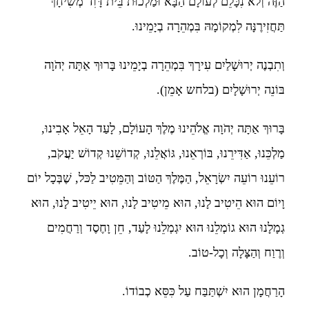
הַזֶּה וְלֹא נִכָּלֵם לְעוֹלָם הַבָּא וּמַלְכוּת בֵּית דָּוִד מְשִׁיחָךְ
תַּחֲזִירֶנָּה לִמְקוֹמָהּ בִּמְהֵרָה בְיָמֵינוּ.
וְתִבְנֶה יְרוּשָׁלַיִם עִירָךְ בִּמְהֵרָה בְיָמֵינוּ בָּרוּךְ אַתָּה יְהֹוָה
בּוֹנֵה יְרוּשָׁלָיִם (בלחש אָמֵן).
בָּרוּךְ אַתָּה יְהֹוָה אֱלֹהֵינוּ מֶלֶךְ הָעוֹלָם, לָעַד הָאֵל אָבִינוּ,
מַלְכֵּנוּ, אַדִּירֵנוּ, בּוֹרְאֵנוּ, גּוֹאֲלֵנוּ, קְדוֹשֵׁנוּ קְדוֹשׁ יַעֲקֹב,
רוֹעֵנוּ רוֹעֵה יִשְׂרָאֵל, הַמֶּלֶךְ הַטּוֹב וְהַמֵּטִיב לַכּל, שֶׁבְּכָל יוֹם
וָיוֹם הוּא הֵיטִיב לָנוּ, הוּא מֵיטִיב לָנוּ, הוּא יֵיטִיב לָנוּ, הוּא
גְמָלָנוּ הוּא גוֹמְלֵנוּ הוּא יִגְמְלֵנוּ לָעַד, חֵן וָחֶסֶד וְרַחֲמִים
וְרֶוַח וְהַצָּלָה וְכָל-טוֹב.
הָרַחֲמָן הוּא יִשְׁתַּבַּח עַל כִּסֵּא כְבוֹדוֹ.