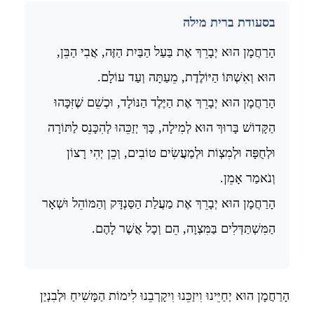
בסעודת ברית מילה
הָרַחֲמָן הוּא יְבָרֵךְ אֶת בַּעַל הַבַּיִת הַזֶּה, אֲבִי הַבֵּן,
הוּא וְאִשְׁתּוֹ הַיּוֹלֶדֶת, מֵעַתָּה וְעַד עוֹלָם.
הָרַחֲמָן הוּא יְבָרֵךְ אֶת הַיֶּלֶד הַנּוֹלָד, וּכְשֵׁם שֶׁזִּכָּהוּ
הַקָּדוֹשׁ בָּרוּךְ הוּא לְמִילָה, כָּךְ יְזַכֵּהוּ לְהִכָּנֵס לַתּוֹרָה
וּלְחֻפָּה וּלְמִצְוֹת וּלְמַעֲשִׂים טוֹבִים, וְכֵן יְהִי רָצוֹן
וְנֹאמַר אָמֵן.
הָרַחֲמָן הוּא יְבָרֵךְ אֶת מַעֲלַת הַסַּנְדָּק וְהַמּוֹהֵל וּשְׁאָר
הַמִּשְׁתַּדְּלִים בַּמִּצְוָה, הֵם וְכָל אֲשֶׁר לָהֶם.
הָרַחֲמָן הוּא יְחַיֵּינוּ וִיזַכֵּנוּ וִיקָרְבֵנוּ לִימוֹת הַמָּשִׁיחַ וּלְבִנְיַן