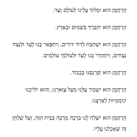
הָרַחֲמָן הוּא יִמְלוֹךְ עָלֵינוּ לְעוֹלָם וָעֶד.
הָרַחֲמָן הוּא יִתְבָּרַךְ בַּשָּׁמַיִם וּבָאָרֶץ.
הָרַחֲמָן הוּא יִשְׁתַּבַּח לְדוֹר דּוֹרִים, וְיִתְפָּאַר בָּנוּ לָעַד וּלְנֵצַח
נְצָחִים, וְיִתְהַדַּר בָּנוּ לָעַד וּלְעוֹלְמֵי עוֹלָמִים.
הָרַחֲמָן הוּא יְפַרְנְסֵנוּ בְּכָבוֹד.
הָרַחֲמָן הוּא יִשְׁבּוֹר עֻלֵּנוּ מֵעַל צַּוָּארֵנוּ, וְהוּא יוֹלִיכֵנוּ
קוֹמְמִיוּת לְאַרְצֵנוּ.
הָרַחֲמָן הוּא יִשְׁלַח לָנוּ בְּרָכָה מְרֻבָּה בַּבַּיִת הַזֶּה, וְעַל שֻׁלְחָן
זֶה שֶׁאָכַלְנוּ עָלָיו.