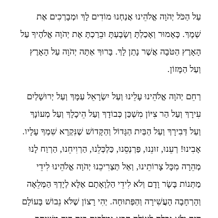
עַל הַכֹּל יְהֹוָה אֱלֹהֵינוּ אֲנַחְנוּ מוֹדִים לָךְ וּמְבָרְכִים אֶת
שְׁמָךְ. כָּאָמוּר וְאָכַלְתָּ וְשָׂבָעְתָּ וּבֵרַכְתָּ אֶת יְהֹוָה אֱלֹהֶיךָ עַל
הָאָרֶץ הַטֹּבָה אֲשֶׁר נָתַן לָךְ. בָּרוּךְ אַתָּה יְהֹוָה עַל הָאָרֶץ
וְעַל הַמָּזוֹן.
רַחֵם יְהֹוָה אֱלֹהֵינוּ עָלֵינוּ וְעַל יִשְׂרָאֵל עַמָּךְ וְעַל יְרוּשָׁלַיִם
עִירָךְ וְעַל הַר צִיּוֹן מִשְׁכַּן כְּבוֹדָךְ וְעַל הֵיכָלָךְ וְעַל מְעוֹנָךְ
וְעַל דְּבִירָךְ וְעַל הַבַּיִת הַגָּדוֹל וְהַקָּדוֹשׁ שֶׁנִּקְרָא שִׁמְךָ עָלָיו.
אָבִינוּ! רְעֵנוּ, זוּנֵנוּ, פַּרְנְסֵנוּ, כַּלְכְּלֵנוּ, הַרְוִיחֵנוּ, הַרְוַח לָנוּ
מְהֵרָה מִכָּל צָרוֹתֵינוּ, וְאַל תַּצְרִיכֵנוּ יְהֹוָה אֱלֹהֵינוּ לִידֵי
מַתְּנוֹת בָּשָׂר וָדָם וְלֹא לִידֵי הַלְוָאָתָם אֶלָּא לְיָדְךָ הַמְּלֵאָה
וְהָרְחָבָה הָעֲשִׁירָה וְהַפְּתוּחָה. יְהִי רָצוֹן שֶׁלֹּא נֵבוֹשׁ בָּעוֹלָם