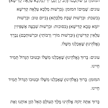
המזמן: בִּרְשׁוּתְכֶם! (הַב לָן וְנִבְרִיךְ לְמַלְכָּא עִלָּאָה קַדִּישָׁא)
עונים: שָׁמַיִם! המזמן: (בִּרְשׁוּת מַלְכָּא עִלָּאָה קַדִּישָׁא
(בשבת: וּבִרְשׁוּת שַׁבָּת מַלְכְּתָא) (ביום טוב: וּבִרְשׁוּת
יוֹמָא טָבָא קַדִּישָׁא) (בסוכות: וּבִרְשׁוּת שִׁבְעָה אֻשְׁפִּיזִין
עִלָּאִין קַדִּישִׁין) (וּבִרְשׁוּת מוֹרַי וְרַבּוֹתַי) וּבִרְשׁוּתְכֶם) נְבָרֵךְ
(אֱלֹהֵינוּ) שֶׁאָכַלְנוּ מִשֶּׁלּוֹ.
עונים: בָּרוּךְ (אֱלֹהֵינוּ) שֶׁאָכַלְנוּ מִשֶּׁלּוֹ וּבְטוּבוֹ הַגָּדוֹל תָּמִיד
חָיִינוּ.
המזמן: בָּרוּךְ (אֱלֹהֵינוּ) שֶׁאָכַלְנוּ מִשֶּׁלּוֹ וּבְטוּבוֹ הַגָּדוֹל תָּמִיד
חָיִינוּ.
בָּרוּךְ אַתָּה יְהֹוָה אֱלֹהֵינוּ מֶלֶךְ הָעוֹלָם הָאֵל הַזָּן אוֹתָנוּ וְאֶת