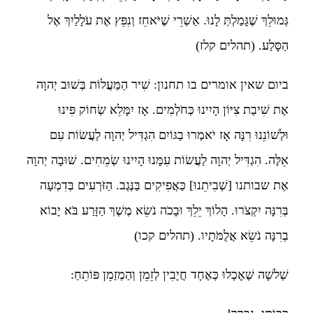
גְּמוּלֵךְ שֶׁגָּמַלְתְּ לָנוּ. אַשְׁרֵי שֶׁיֹּאחֵז וְנִפֵּץ אֶת עֹלָלַיִךְ אֶל
הַסָּלַע. (תהלים קלז)
ביום שאין אומרים בו תחנון: שִׁיר הַמַּעֲלוֹת בְּשׁוּב יְהוָה
אֶת שִׁיבַת צִיּוֹן הָיִינוּ כְּחֹלְמִים. אָז יִמָּלֵא שְׂחוֹק פִּינוּ
וּלְשׁוֹנֵנוּ רִנָּה אָז יֹאמְרוּ בַגּוֹיִם הִגְדִּיל יְהוָה לַעֲשׂוֹת עִם
אֵלֶּה. הִגְדִּיל יְהוָה לַעֲשׂוֹת עִמָּנוּ הָיִינוּ שְׂמֵחִים. שׁוּבָה יְהוָה
אֶת שבותנו [שְׁבִיתֵנוּ] כַּאֲפִיקִים בַּנֶּגֶב. הַזֹּרְעִים בְּדִמְעָה
בְּרִנָּה יִקְצֹרוּ. הָלוֹךְ יֵלֵךְ וּבָכֹה נֹשֵׂא מֶשֶׁךְ הַזָּרַע בֹּא יָבוֹא
בְרִנָּה נֹשֵׂא אֲלֻמֹּתָיו. (תהלים קכו)
שְׁלשָׁה שֶׁאָכְלוּ כְּאֶחָד חֲיָבִין לְזֵמֵן וְהַמְזַמֵן פּוֹתֵחַ: