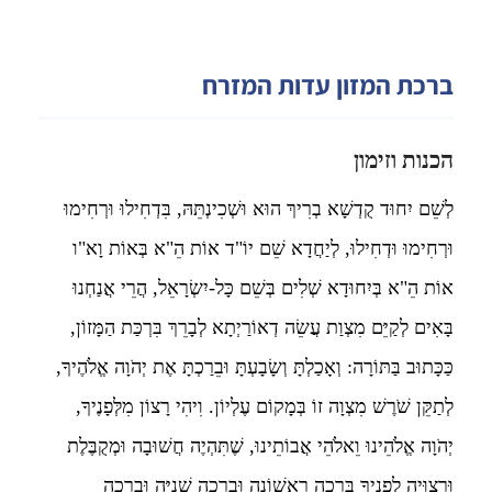
ברכת המזון עדות המזרח
הכנות וזימון
לְשֵׁם יִחוּד קֻדְשָׁא בְרִיךְ הוּא וּשְׁכִינְתֵּהּ, בִּדְחִילוּ וּרְחִימוּ
וּרְחִימוּ וּדְחִילוּ, לְיַחֲדָא שֵׁם יוֹ"ד אוֹת הֵ"א בְּאוֹת וָא"ו
אוֹת הֵ"א בְּיִחוּדָא שְׁלִים בְּשֵׁם כָּל-יִשְׂרָאֵל, הֲרֵי אֲנַחְנוּ
בָּאִים לְקַיֵּם מִצְוַת עֲשֵׂה דְאוֹרַיְתָא לְבָרֵךְ בִּרְכַּת הַמָּזוֹן,
כַּכָּתוּב בַּתּוֹרָה: וְאָכַלְתָּ וְשָׂבָעְתָּ וּבֵרַכְתָּ אֶת יְהֹוָה אֱלֹהֶיךָ,
לְתַקֵּן שֹׁרֶשׁ מִצְוָה זוֹ בְּמָקוֹם עֶלְיוֹן. וִיהִי רָצוֹן מִלְּפָנֶיךָ,
יְהֹוָה אֱלֹהֵינוּ וֵאלֹהֵי אֲבוֹתֵינוּ, שֶׁתִּהְיֶה חֲשׁוּבָה וּמְקֻבֶּלֶת
וּרְצוּיָה לְפָנֶיךָ בְּרָכָה רִאשׁוֹנָה וּבְרָכָה שְׁנִיָּה וּבְרָכָה