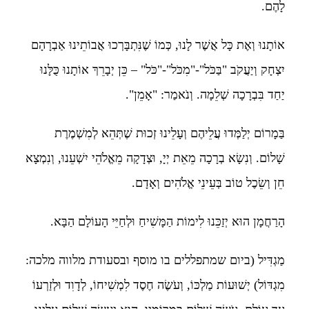
לָהֶם.
אוֹתָנוּ וְאֶת כָּל אֲשֶׁר לָנוּ, כְּמוֹ שֶׁנִּתְבָּרְכוּ אֲבוֹתֵינוּ אַבְרָהָם
יִצְחָק וְיַעֲקֹב "בַּכֹּל"-"מִכֹּל"-"כֹּל" – כֵּן יְבָרֵךְ אוֹתָנוּ כֻּלָּנוּ
יַחַד בִּבְרָכָה שְׁלֵמָה. וְנֹאמַר: "אָמֵן".
בַּמָרוֹם יְלַמְּדוּ עֲלֵיהֶם וְעָלֵינוּ זְכוּת שֶׁתְּהֵא לְמִשְׁמֶרֶת
שָׁלוֹם. וְנִשָׂא בְרָכָה מֵאֵת יְיָ, וּצְדָקָה מֵאֱלֹהֵי יִשְׁעֵנוּ, וְנִמְצָא
חֵן וְשֵׂכֶל טוֹב בְּעֵינֵי אֱלֹהִים וְאָדָם.
הָרַחֲמָן הוּא יְזַכֵּנוּ לִימוֹת הַמָּשִׁיחַ וּלְחַיֵּי הָעוֹלָם הַבָּא.
מַגְדִּיל (ביום שמתפללים בו מוסף ובסעודת מלווה מלכה:
מִגְדּוֹל) יְשׁוּעוֹת מַלְכּוֹ, וְעֹשֶׂה חֶסֶד לִמְשִׁיחוֹ, לְדָוִד וּלְזַרְעוֹ