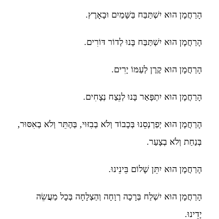
הָרַחֲמָן הוּא יִשְׁתַּבַּח בַּשָּׁמַיִם וּבָאָרֶץ.
הָרַחֲמָן הוּא יִשְׁתַּבַּח בָּנוּ לְדוֹר דּוֹרִים.
הָרַחֲמָן הוּא קֶרֶן לְעַמּוֹ יָרִים.
הָרַחֲמָן הוּא יִתְפָּאַר בָּנוּ לְנֵצַח נְצָחִים.
הָרַחֲמָן הוּא יְפַרְנְסֵנוּ בְּכָבוֹד וְלֹא בְבִזּוּי, בְּהֶתֵּר וְלֹא בְאִסּוּר,
בְּנַחַת וְלֹא בְצָעַר.
הָרַחֲמָן הוּא יִתֵּן שָׁלוֹם בֵּינֵינוּ.
הָרַחֲמָן הוּא יִשְׁלַח בְּרָכָה רְוָחָה וְהַצְלָחָה בְּכָל מַעֲשֵׂה
יָדֵינוּ.