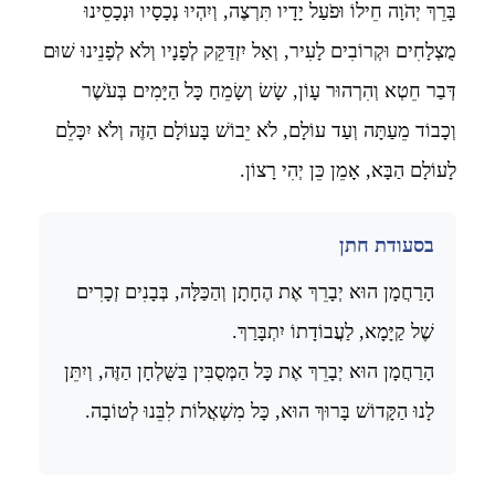
בָּרֵךְ יְהֹוָה חֵילוֹ וּפֹעַל יָדָיו תִּרְצֶה, וְיִהְיוּ נְכָסָיו וּנְכָסֵינוּ
מֻצְלָחִים וּקְרוֹבִים לָעִיר, וְאַל יִזְדַּקֵּק לְפָנָיו וְלֹא לְפָנֵינוּ שׁוּם
דְּבַר חֵטְא וְהִרְהוּר עָוֹן, שָׂשׂ וְשָׂמֵחַ כָּל הַיָּמִים בְּעֹשֶׁר
וְכָבוֹד מֵעַתָּה וְעַד עוֹלָם, לֹא יֵבוֹשׁ בָּעוֹלָם הַזֶּה וְלֹא יִכָּלֵם
לָעוֹלָם הַבָּא, אָמֵן כֵּן יְהִי רָצוֹן.
בסעודת חתן
הָרַחֲמָן הוּא יְבָרֵךְ אֶת הֶחָתָן וְהַכַּלָּה, בְּבָנִים זְכָרִים
שֶׁל קַיָּמָא, לַעֲבוֹדָתוֹ יִתְבָּרַךְ.
הָרַחֲמָן הוּא יְבָרֵךְ אֶת כָּל הַמְּסֻבִּין בַּשֻּׁלְחָן הַזֶּה, וְיִתֵּן
לָנוּ הַקָּדוֹשׁ בָּרוּךְ הוּא, כָּל מִשְׁאֲלוֹת לִבֵּנוּ לְטוֹבָה.