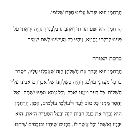
הָרַחֲמָן הוּא יִפְרֹשׂ עָלֵינוּ סֻכַּת שְׁלוֹמוֹ.
הָרַחֲמָן הוּא יִטַּע תּוֹרָתוֹ וְאַהֲבָתוֹ בְּלִבֵּנוּ וְתִהְיֶה יִרְאָתוֹ עַל
פָּנֵינוּ לְבִלְתִּי נֶחֱטָא, וְיִהְיוּ כָל מַעֲשֵׂינוּ לְשֵׁם שָׁמָיִם.
ברכת האורח
הָרַחֲמָן הוּא יְבָרֵךְ אֶת הַשֻּׁלְחָן הַזֶּה שֶׁאָכַלְנוּ עָלָיו, וִיסַדֵּר
בּוֹ כָּל מַעֲדַנֵּי עוֹלָם, וְיִהְיֶה כְשֻׁלְחָנוֹ שֶׁל אַבְרָהָם אָבִינוּ עָלָיו
הַשָּׁלוֹם. כָּל רָעֵב מִמֶּנּוּ יֹאכַל, וְכָל צָמֵא מִמֶּנּוּ יִשְׁתֶּה, וְאַל
יֶחְסַר מִמֶּנּוּ כָּל טוֹב לָעַד וּלְעוֹלְמֵי עוֹלָמִים, אָמֵן. הָרַחֲמָן
הוּא יְבָרֵךְ אֶת בַּעַל הַבַּיִת הַזֶּה וּבַעַל הַסְּעֻדָּה הַזֹּאת, הוּא
וּבָנָיו וְאִשְׁתּוֹ וְכָל אֲשֶׁר לוֹ, בְּבָנִים שֶׁיִּחְיוּ וּבִנְכָסִים שֶׁיִּרְבּוּ.