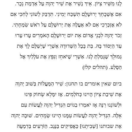
לָנוּ מִשִּׁיר צִיּוֹן. אֵיךְ נָשִׁיר אֶת שִׁיר יְהוָה עַל אַדְמַת נֵכָר.
אִם אֶשְׁכָּחֵךְ יְרוּשָׁלָ‍ִם תִּשְׁכַּח יְמִינִי. תִּדְבַּק לְשׁוֹנִי לְחִכִּי אִם
לֹא אֶזְכְּרֵכִי אִם לֹא אַעֲלֶה אֶת יְרוּשָׁלַ‍ִם עַל רֹאשׁ שִׂמְחָתִי.
זְכֹר יְהוָה לִבְנֵי אֱדוֹם אֵת יוֹם יְרוּשָׁלָ‍ִם הָאֹמְרִים עָרוּ עָרוּ
עַד הַיְסוֹד בָּהּ. בַּת בָּבֶל הַשְּׁדוּדָה אַשְׁרֵי שֶׁיְשַׁלֶּם לָךְ אֶת
גְּמוּלֵךְ שֶׁגָּמַלְתְּ לָנוּ. אַשְׁרֵי שֶׁיֹּאחֵז וְנִפֵּץ אֶת עֹלָלַיִךְ אֶל
הַסָּלַע. (תהלים קלז)
ביום שאין אומרים בו תחנון: שִׁיר הַמַּעֲלוֹת בְּשׁוּב יְהוָה
אֶת שִׁיבַת צִיּוֹן הָיִינוּ כְּחֹלְמִים. אָז יִמָּלֵא שְׂחוֹק פִּינוּ
וּלְשׁוֹנֵנוּ רִנָּה אָז יֹאמְרוּ בַגּוֹיִם הִגְדִּיל יְהוָה לַעֲשׂוֹת עִם
אֵלֶּה. הִגְדִּיל יְהוָה לַעֲשׂוֹת עִמָּנוּ הָיִינוּ שְׂמֵחִים. שׁוּבָה יְהוָה
אֶת שבותנו [שְׁבִיתֵנוּ] כַּאֲפִיקִים בַּנֶּגֶב. הַזֹּרְעִים בְּדִמְעָה