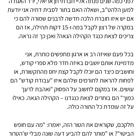
לפני כמה שנים פנתה אליי חברתי חן אריאלי, יו"ר האגודה
למען הלהט"ב, ושאלה האם בתור לסבית דתיה אני יודעת
אם יש איזו חוברת הלכה חדשה לרבנים שמורה להם כי
במקרה של רצון לקבל במה ו-15 דקות תהילה, אז הם
צריכים לצאת כנגד הקהילה הגאה? ואכן כך זה נראה.
בכל פעם שאיזה רב או ארגון מחפשים כותרת, אני
מדמיינת אותם יושבים באיזה חדר מלא ספרי קודש,
וחושבים כיצד הם יוכלו לקבל קצת יחס מהתקשורת, או
לפחות להראות לתורמים שלהם איזו "עבודת קודש" הם
עושים. אז במקום לחשוב על הפסוק "ואהבת לרעך
כמוך" הם בוחרים לצאת כנגדנו – הקהילה הגאה. כאילו
על זה עומדת כל התורה כולה.
חלקכם, שקוראים את הטור הזה, יאמרו: "מה עם חופש
הביטוי"? או "מותר להם להביע דעה שונה מבלי ש'הטרור