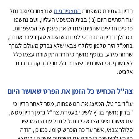
הדיון בעתירת משפחות
התצפיתניות
שנרצחו במוצב נחל
עוז הסתיים היום (ג') בבית המשפט העליון, ושם נחשפו
פרטים חדשים שהציתו מחדש את כעסן של המשפחות.
במהלך הדיון התברר כי למרות שהצבא טען בעבר אחרת,
בחמ"ל היה טלפון סלולרי צבאי שלא נבדק מעולם לצורך
שחזור מידע. בנוסף נחשף כי חדר התקשורת עצמו כלל
לא נשרף, וכי השרתים שהיו בו נלקחו לבדיקה בחברת
אלביט.
צה"ל הכחיש כל הזמן את הפרט שאושר היום
עו"ד בר טל, המייצג את המשפחות, מסר לאחר הדיון כי
"בדיון נחשף בג"ץ לשינוי בעמדת צה"ל בזמן הדיון ממש,
עת אישרו נציגי הצבא כי בחמ"ל נחל עוז היה מכשיר
סלולר צבאי, אשר עד כה הוכחש קיומו. כמו כן, הודה
הצבא לראשונה כי פירק את השרתים אשר היו בנמצא