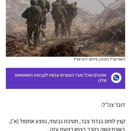
לוחמי צה"ל בעזה | , צילום: דובר צה"ל
אוהבים אוכל טוב? הצטרפו עכשיו לקבוצת הוואטסאפ
שלנו
דובר צה"ל:
קצין לוחם בגדוד צבר, חטיבת גבעתי, נפצע אתמול (א'),
באורח קשה בקרב בצפון רצועת עזה.