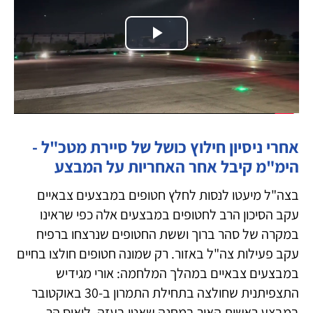
Play
Video
אחרי ניסיון חילוץ כושל של סיירת מטכ"ל -
הימ"מ קיבל אחר האחריות על המבצע
בצה"ל מיעטו לנסות לחלץ חטופים במבצעים צבאיים
עקב הסיכון הרב לחטופים במבצעים אלה כפי שראינו
במקרה של סהר ברוך וששת החטופים שנרצחו ברפיח
עקב פעילות צה"ל באזור. רק שמונה חטופים חולצו בחיים
במבצעים צבאיים במהלך המלחמה: אורי מגידיש
התצפיתנית שחולצה בתחילת התמרון ב-30 באוקטובר
במבצע ראשית האור במחנה שאטי בעזה, לואיס הר