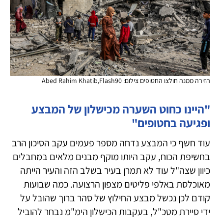
הזירה ממנה חולצו החטופים צילום: Abed Rahim Khatib,Flash90
"היינו כחוט השערה מכישלון של המבצע
ופגיעה בחטופים"
עוד חשף כי המבצע נדחה מספר פעמים עקב הסיכון הרב
בחשיפת הכוח, עקב היותו מוקף מבנים מלאים במחבלים
כיוון שצה"ל עוד לא תמרן בעיר בשלב הזה והעיר הייתה
מאוכלסת באלפי פליטים מצפון הרצועה. כמה שבועות
קודם לכן נכשל מבצע החילוץ של סהר ברוך שהובל על
ידי סיירת מטכ"ל, בעקבות הכישלון הימ"מ נבחר להוביל