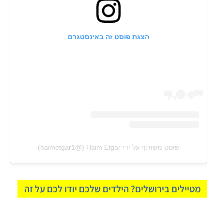
הצגת פוסט זה באינסטגרם
פוסט משותף על ידי ‏‎Haim Etgar‎‏ (@‏‎haimetgar1‎‏)
מטיילים בירושלים? הילדים שלכם יודו לכם על זה