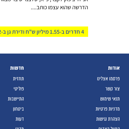
4 חדרים ב-1.55 מיליון ש"ח ודירת גן ב-2 מיליון: המקום שבו הכסף שלכם עדיין שווה משהו
אודות
חדשות
פרסמו אצלינו
תחזית
צור קשר
פוליטי
תנאי שימוש
התיישבות
מדניות פרטיות
ביטחון
הצהרת נגישות
דעות
המייל האדום
מדיני