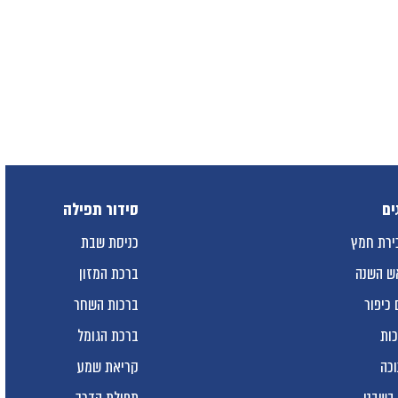
ים
סידור תפילה
ירת חמץ
כניסת שבת
ש השנה
ברכת המזון
 כיפור
ברכות השחר
כות
ברכת הגומל
וכה
קריאת שמע
 בשבט
תפילת הדרך