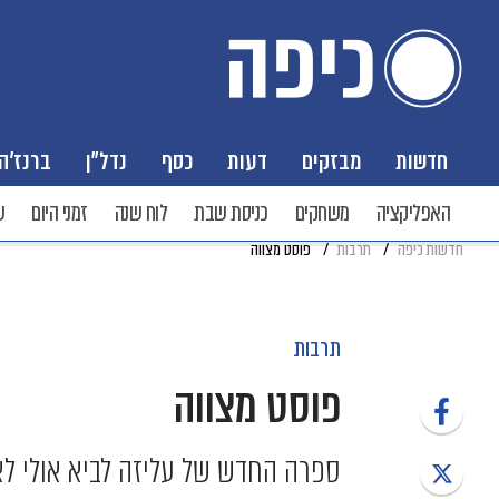
חדשות
מבזקים
דעות
כסף
נדל"ן
ברנז'ה
האפליקציה
משחקים
כניסת שבת
לוח שנה
זמני היום
ש
חדשות כיפה
תרבות
פוסט מצווה
תרבות
פוסט מצווה
ספרה החדש של עליזה לביא אולי לא 