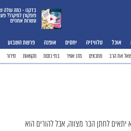
בדקנו - כמה עולה ש
פופקורן למיקרו? פע
עשרות אחוזים
אוכל
טלוויזיה
יחסים
אופנה
פרשת השבוע
אל את הרב
מתכונים
מזג אוויר
בתי כנסת
מקוואות
סידור
יתאים לחתן הבר מצווה, אבל להורים הוא