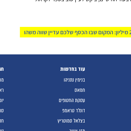
עוד בחדשות
חג
בנימין נתניהו
מכ
חמאס
רא
עסקת החטופים
יום
דונלד טראמפ
סו
בצלאל סמוטריץ
חנ
מזג אוויר
טו