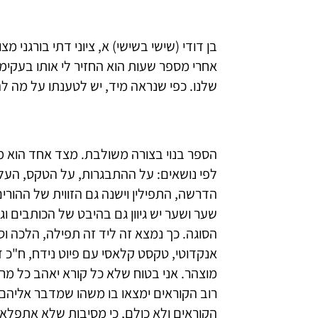
בן דודי (שישי בשישי) א, ציוני דתי בורגני מ
אחרי מספר שעות הוא החזיר לי אותו בעקימ
שלנו. כפי שנראה מיד, יש לטענתו על מה 
הספר בנוי בצורה משולבת. מצד אחד הוא מ
ההתבגרות, על הטקס, העלייה לתורה, הדרשה,
מצד שני, בכל שער ושער יש גיוון גם בהיבט
נמצא זה ליד זה תפילה, הלכה וסיפור אישי 
ח"כ דתי עם סופרת חילונית, רב ליד אתיאיס
כל מרכיב בתוכן, אבל חסרון זה הוא מגדולת
אליהם. הפלורליסטים שבהם ייהנו מעצם הגיוו
אתפלא אם אינן כלל אשמת המאספת, לא נ
חרדית, או אפילו חרד"לית, שעודנה בחיים חי