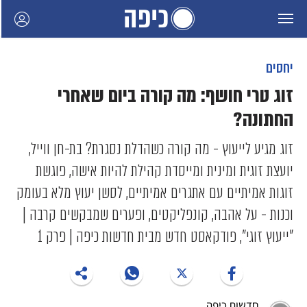
יחסים
זוג טרי חושף: מה קורה ביום שאחרי
החתונה?
זוג מגיע לייעוץ - מה קורה כשהדלת נסגרת? בת-חן ווייל,
יועצת זוגית ומינית ומייסדת קהילת להיות אישה, פוגשת
זוגות אמיתיים עם אתגרים אמיתיים, לסשן יעוץ מלא בעומק
וכנות - על אהבה, קונפליקטים, ופערים שמבקשים קרבה |
"ייעוץ זוגי", פודקאסט חדש מבית חדשות כיפה | פרק 1
חדשות כיפה