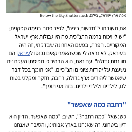
מפת ארץ ישראל,, צילום: Below the Sky,Shutterstock
את תשובתו ל"חדשות כיפה", לפיד פתח בנימה ספקנית:
"יש לי ויכוח ברמה התנ"כית מה היו גבולות ארץ ישראל
המקוריים. הפרת, בפעם האחרונה שבדקתי, זה היה
בעיראק. לא נראה לי שכשהאמריקאים נכנסו ל
עיראק
הם
חוו נחת גדולה". עם זאת, הוא הבהיר כי תפיסתו העקרונית
נשענת על יסודות ציוניים ותנ"כיים. "אני תומך בכל דבר
שיאפשר ליהודים ארץ גדולה, רחבה, חזקה ומקלט בטוח
לנו, לילדינו ולילדי ילדינו. בזה אני תומך".
"רחבה כמה שאפשר"
כשנשאל "כמה רחבה?", השיב: "כמה שאפשר. הדיון הוא
דיון ביטחוני. זה שאנחנו בארץ אבותינו, והסיבה שאנחנו