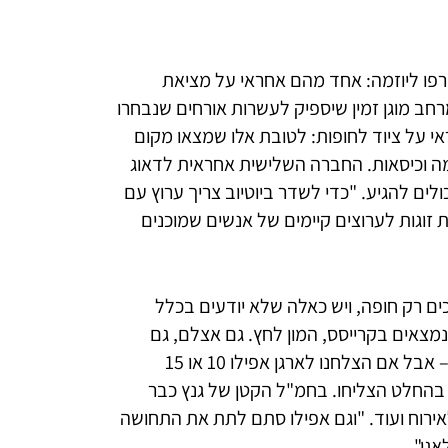
פו ליוזמה: אחד מהם אחראי על מציאת
חב מוגן זמין שיספיק לעשרות אורחים שנבחרו
י על ציוד לחופות: לטובת אלו שמצאו מקום
מה וכיסאות. החברה השלישית אחראית לדאוג
לים להגיע. "כדי לשדר ביוטיוב צריך ערוץ עם
ברת זוגות לערוצים קיימים של אנשים שמוכנים
כים רק חופה, ויש כאלה שלא יודעים בכלל
צאים בקרייסס, המון לחץ. גם אצלם, גם
אצל ההורים. אנחנו לא יכולים לעזור לכולם – אבל אם הצלחנו לארגן אפילו 10 או 15
ם בהחלט הצליחו. בחמ"ל הקטן של גנץ כבר
 לאירוח ועוד. "וגם אפילו סתם לתת את התחושה
גן".