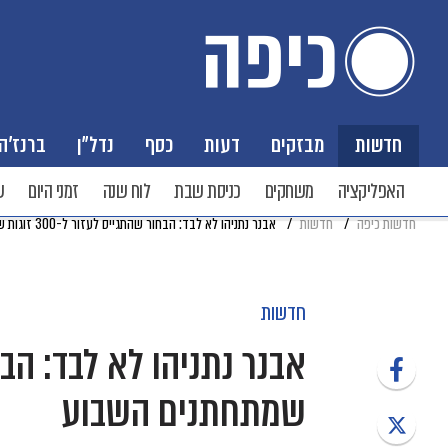
חדשות
מבזקים
דעות
כסף
נדל"ן
ברנז'ה
האפליקציה
משחקים
כניסת שבת
לוח שנה
זמני היום
ש
חדשות כיפה
חדשות
אבנר נתניהו לא לבד: הבחור שהתגייס לעזור ל-300 זוגות שמתחתנים השבוע
חדשות
שמתחתנים השבוע