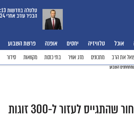
טל
הבכיר עוזב אחרי 24 שנים
אוכל
טלוויזיה
יחסים
אופנה
פרשת השבוע
אל את הרב
מתכונים
מזג אוויר
בתי כנסת
מקוואות
סידור
אבנר נתניהו לא לבד: הבחור שהתגייס לעזור ל-300 זוגות