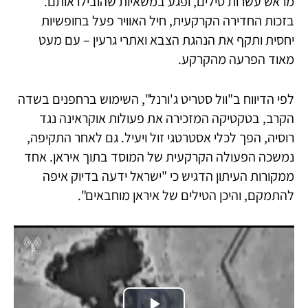
מראש עשרות טילים, ופגע במשאיות שהובילו אותם.
בזכות החדירה הקרקעית, חיל האוויר פעל בחופשיות
יחסית ותקף את הנהגת הצבא ואתרי גרעין – עם מעט
מאוד הפרעה מהקרקע.
לפי הדיווח ב"וול סטריט ג'ורנל", השימוש ברחפנים בשדה
הקרב, בטקטיקה המזכירה את פעולות אוקראינה נגד
רוסיה, הפך לכלי אסטרטגי זול ויעיל. גם לאחר התקיפה,
נמשכה הפעולה הקרקעית של המוסד בתוך איראן. אחד
ממקורות העיתון הדגיש כי "ישראל ידעה בדיוק איפה
להתמקם, והיכן הטילים של איראן מוחבאים".
Video
Player
is