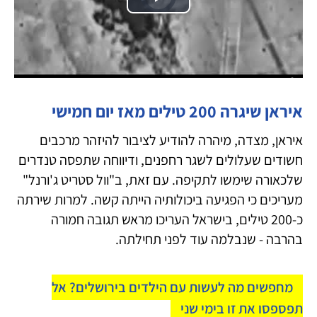
Play
loading.
Video
איראן שיגרה 200 טילים מאז יום חמישי
איראן, מצדה, מיהרה להודיע לציבור להיזהר מרכבים
חשודים שעלולים לשגר רחפנים, ודיווחה שתפסה טנדרים
שלכאורה שימשו לתקיפה. עם זאת, ב"וול סטריט ג'ורנל"
מעריכים כי הפגיעה ביכולותיה הייתה קשה. למרות שירתה
כ-200 טילים, בישראל העריכו מראש תגובה חמורה
בהרבה - שנבלמה עוד לפני תחילתה.
מחפשים מה לעשות עם הילדים בירושלים? אל
תפספסו את זו בימי שני