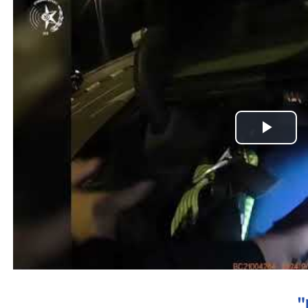
Play
Video
"