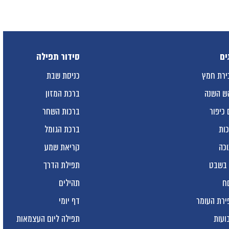
ים
סידור תפילה
ירת חמץ
כניסת שבת
ש השנה
ברכת המזון
 כיפור
ברכות השחר
כות
ברכת הגומל
וכה
קריאת שמע
 בשבט
תפילת הדרך
ח
תהילים
ירת העומר
דף יומי
ועות
תפילה ליום העצמאות