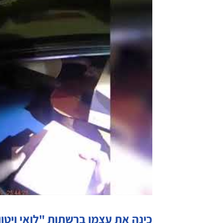
כינה את עצמו ברשתות "לואי ויטון