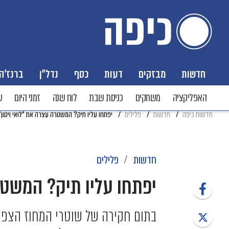
חדשות
מבזקים
דעות
כסף
נדל"ן
ברנז'ה
האפליקציה
משחקים
כניסת שבת
לוח שנה
זמני היום
ש
חדשות כיפה
חדשות
פלילים
יפתחו עליו תיק? המשטרה עצרה את "לואי ויטון"
חדשות
פלילים
יפתחו עליו תיק? המשטרה
בתום חקירה של שוטרי המחוז הצפוני 