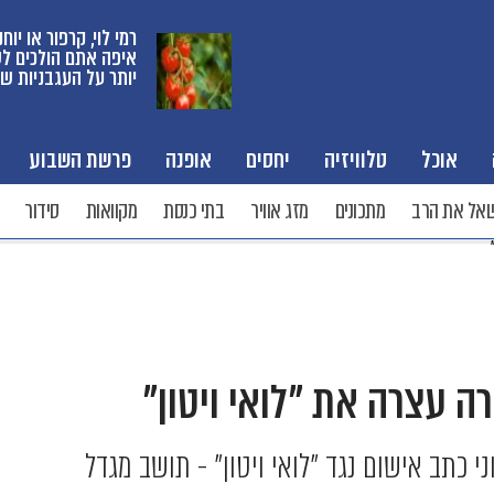
רמי לוי, קרפור או יוחנ
איפה אתם הולכים ל
יותר על העגבניות ש
אוכל
טלוויזיה
יחסים
אופנה
פרשת השבוע
אל את הרב
מתכונים
מזג אוויר
בתי כנסת
מקוואות
סידור
 עצרה את "לואי ויטון"
כתב אישום נגד "לואי ויטון" - תושב מגדל