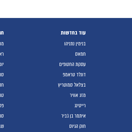
עוד בחדשות
חג
בנימין נתניהו
מכ
חמאס
רא
עסקת החטופים
יום
דונלד טראמפ
סו
בצלאל סמוטריץ
חנ
מזג אוויר
טו
רייטינג
פס
איתמר בן גביר
ספ
חוק הגיוס
שב