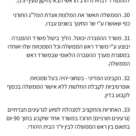
להתמודד לבחירת הרב הראשי הבא (תיקון סעיף 5 ג).
30. הממשלה תאשר את המלצות וועדת המל"ג התורני
כפי שאושרו ע"י שר החינוך בשנים עברו.
31. משרד ההסברה יבוטל. הליך ביטול משרד ההסברה
יבוצע ע"י משרד ראש הממשלה וכל הסמכויות שלו יאוחדו
במסגרת מערך ההסברה הלאומי שבמשרד ראש
הממשלה.
32. הקבינט המדיני - בטחוני יהיה בעל סמכויות
אופרטיביות לקבלת החלטות ללא אישור הממשלה בכפוף
לקבוע בדין.
33. האחריות והתקציב למנהלת לסיוע לגרעינים חברתיים
(גרעינים תורניים) תרוכז במשרד אחד שיקבע בתוך 90 יום
בתאום בין ראש הממשלה לבין יו"ר הבית היהודי.