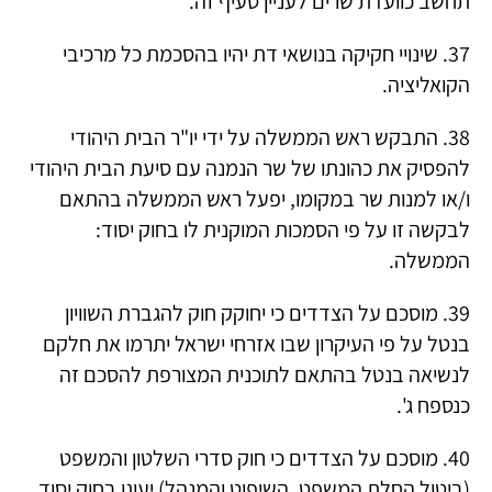
תחשב כוועדת שרים לעניין סעיף זה.
37. שינויי חקיקה בנושאי דת יהיו בהסכמת כל מרכיבי
הקואליציה.
38. התבקש ראש הממשלה על ידי יו"ר הבית היהודי
להפסיק את כהונתו של שר הנמנה עם סיעת הבית היהודי
ו/או למנות שר במקומו, יפעל ראש הממשלה בהתאם
לבקשה זו על פי הסמכות המוקנית לו בחוק יסוד:
הממשלה.
39. מוסכם על הצדדים כי יחוקק חוק להגברת השוויון
בנטל על פי העיקרון שבו אזרחי ישראל יתרמו את חלקם
לנשיאה בנטל בהתאם לתוכנית המצורפת להסכם זה
כנספח ג'.
40. מוסכם על הצדדים כי חוק סדרי השלטון והמשפט
(ביטול החלת המשפט, השיפוט והמנהל) יעוגן בחוק יסוד