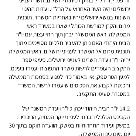
זה פמ"י, והרל"י. בחוק לפיתוח ירושלים, השר לענייני
ירושלים יהיה השר האחראי על הרל"י. ועדות ההיגוי
השונות בנושא ירושלים יהיו באחריות המשרד. תוכנית
מרום והקרן למורשת הכותל יישארו במשרד ראש
הממשלה. ראש הממשלה יבחן תוך התייעצות עם יו"ר
הבית היהודי האם ניתן להעביר חלקים מסויימים מתוך
תוכנית מרום אל המשרד לענייני ירושלים. ראש הממשלה
יהיה יו"ר וועדת השרים לענייני ירושלים. סעיפי ספר
התקציב העומדים לרשות משרד התפוצות יעמדו בעינם.
למען הסר ספק, אין באמור כדי לפגוע בסמכות הממשלה
והכנסת לקבוע את הסכומים שיעמדו לרשות המשרד
במסגרת סעיפי התקציב.
14.2 יו"ר הבית היהודי יכהן כיו"ר וועדת המשנה של
הקבינט הכלכלי חברתי לענייני יוקר המחיה, הריכוזיות
במשק ועידוד התחרותיות במשק. הוועדה תוקם בתוך 30
יום מיום כינון הממשלה .