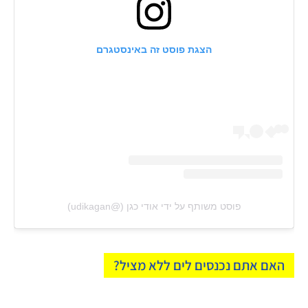
הצגת פוסט זה באינסטגרם
פוסט משותף על ידי ‏‎אודי כגן‎‏ (@‏‎udikagan‎‏)
האם אתם נכנסים לים ללא מציל?