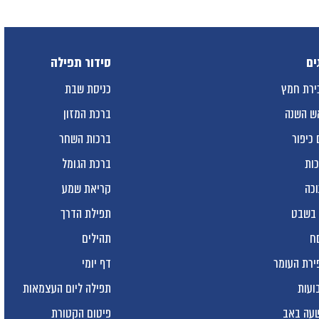
ים
סידור תפילה
ירת חמץ
כניסת שבת
ש השנה
ברכת המזון
 כיפור
ברכות השחר
כות
ברכת הגומל
וכה
קריאת שמע
 בשבט
תפילת הדרך
ח
תהילים
ירת העומר
דף יומי
ועות
תפילה ליום העצמאות
עה באב
פיטום הקטורת