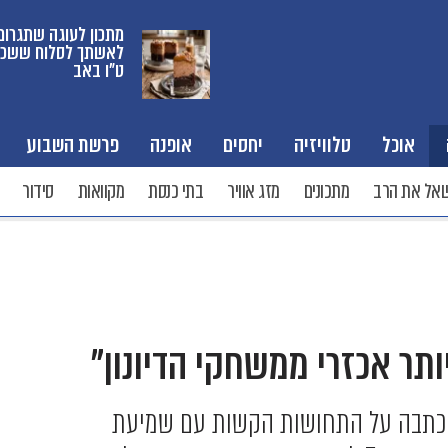
מתכון לעוגה שתגרום
לאשתך לסלוח ששכ
ט"ו באב
אוכל
טלוויזיה
יחסים
אופנה
פרשת השבוע
אל את הרב
מתכונים
מזג אוויר
בתי כנסת
מקוואות
סידור
תר אכזרי ממשחקי הדיונון"
וכתבה על התחושות הקשות עם שמיעת