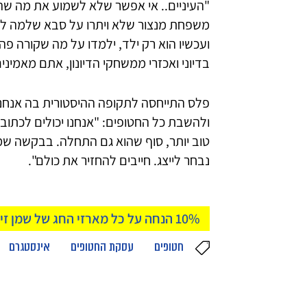
"העיניים.. אי אפשר שלא לשמוע את מה שה
משפחת מנצור שלא ויתרו על סבא שלמה לשנ
ועכשיו הוא רק ילד, ילמדו על מה שקורה פה מ
בדיוני ואכזרי ממשחקי הדיונון, אתם מאמינים
פלס התייחסה לתקופה ההיסטורית בה אנחנו 
ולהשבת כל החטופים: "אנחנו יכולים לכתוב א
טוב יותר, סוף שהוא גם התחלה. בבקשה ש
נבחר לייצג. חייבים להחזיר את כולם".
10% הנחה על כל מארזי החג של שמן זית אסי מעמק המעיינות
חטופים
עסקת החטופים
אינסטגרם