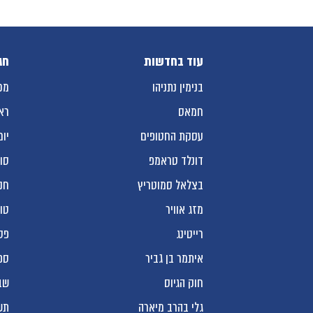
עוד בחדשות
חג
בנימין נתניהו
מכ
חמאס
רא
עסקת החטופים
יום
דונלד טראמפ
סו
בצלאל סמוטריץ
חנ
מזג אוויר
טו
רייטינג
פס
איתמר בן גביר
ספ
חוק הגיוס
שב
גלי בהרב מיארה
תש