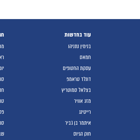
עוד בחדשות
חג
בנימין נתניהו
מכ
חמאס
רא
עסקת החטופים
יום
דונלד טראמפ
סו
בצלאל סמוטריץ
חנ
מזג אוויר
טו
רייטינג
פס
איתמר בן גביר
ספ
חוק הגיוס
שב