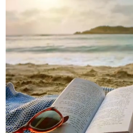
Loaded
:
Unmute
100.00%