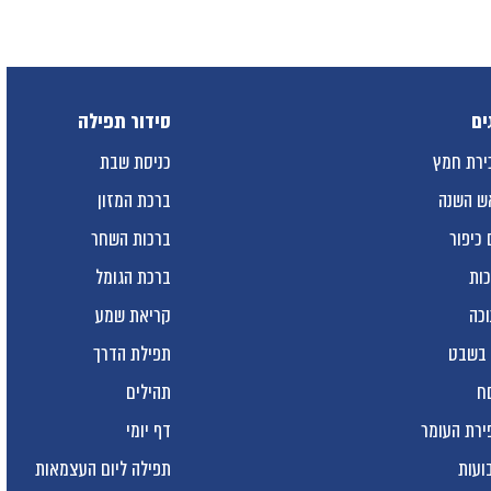
ים
סידור תפילה
ירת חמץ
כניסת שבת
ש השנה
ברכת המזון
 כיפור
ברכות השחר
כות
ברכת הגומל
וכה
קריאת שמע
 בשבט
תפילת הדרך
ח
תהילים
ירת העומר
דף יומי
ועות
תפילה ליום העצמאות