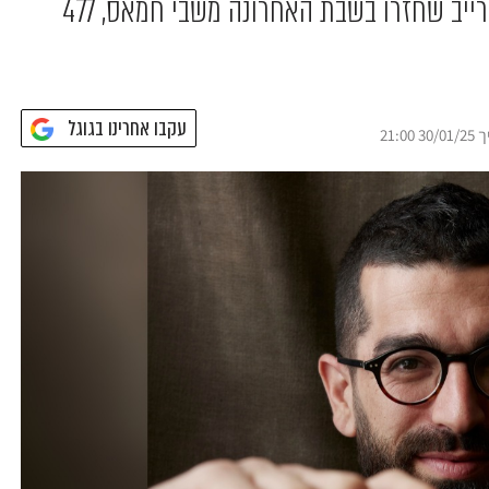
גלבוע, לירי אלבג, נעמה לוי וקרינה ארייב שחזרו בשבת האחרונה משבי חמאס, 477
עקבו אחרינו בגוגל