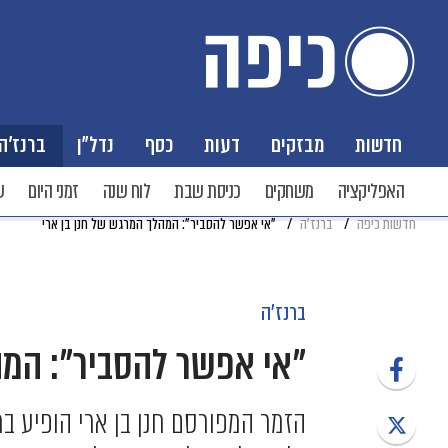
חדשות
מבזקים
דעות
כסף
נדל"ן
ברנז'ה
האפליקציה
משחקים
כניסת שבת
לוח שנה
זמני היום
ש
חדשות כיפה
ברנז'ה
"אי אפשר להסביר": המהלך המרגש של חנן בן ארי
ברנז'ה
"אי אפשר להסביר": המה
הזמר המפורסם חנן בן ארי הופיע ב