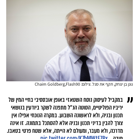
גונן בן יצחק, תקף את סגל. צילום: Chaim Goldberg,Flash90
במקביל לעיסוק נוסח השטאזי באופן אובססיבי בחיי המין של
יריביו הפוליטיים, הסוטה הנ״ל מתפנה לשקר ביודעין בנושאי
תכנון ובניה, ולא לראשונה השבוע. במקרה הנוכחי אפילו אין
צורך להבין בדיני תכנון ובניה אלא להסתכל בתמונה. זו אינה
מדרכה, ולא מעבר, ומעולם לא הייתה, אלא שטח פרטי בטאבו.
תודה…
pic.twitter.com/K7bMWtF7Bx