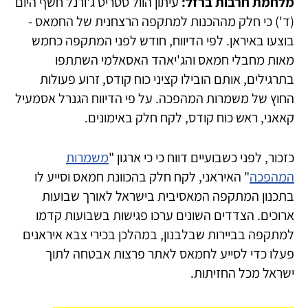
מלחמת חרבות ברזל:
עיתון הוול סטריט ג'ורנל חשף היום
(ד') כי חלק מההכנות למתקפה הרצחנית של החמאס -
בוצעו באיראן. לפי הדיווח, חודש לפני המתקפה כחמש
מאות מחבלי חמאס והג'יאהד האסאלמי השתתפו
בתרגילים, אותם הובילו קציני כוח קודס, זרוע פעולות
החוץ של משמרות המהפכה. על פי הדיווח הגנרל אסמעיל
קאאני, ראש כוח קודס, לקח חלק באימונים.
כזכור, לפני כשבועיים דווח כי כי ארגון "
משמרות
המהפכה
" האיראני, לקח חלק בהכוונת חמאס וסייע לו
בתכנון המתקפה המאסיבית בישראל לאורך שבועות
ארוכים. הצדדים השונים ערכו פגישות בשבועות קדמו
למתקפה בביירות שבלבנון, במהלכן בכירי צבא איראנים
פעלו כדי לסייע לחמאס לאתר פרצות אבטחה לתוך
ישראל מכל החזיתות.