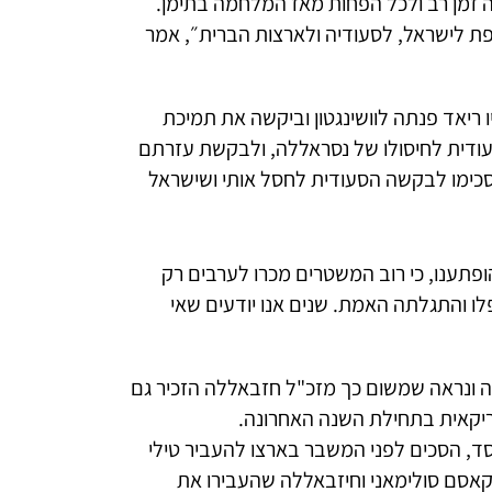
זה זמן רב ולכל הפחות מאז המלחמה בתימן.
ת לישראל, לסעודיה ולארצות הברית״, אמר
ריאד פנתה לוושינגטון וביקשה את תמיכת
ודית לחיסולו של נסראללה, ולבקשת עזרתם
כימו לבקשה הסעודית לחסל אותי ושישראל
פתענו, כי רוב המשטרים מכרו לערבים רק
לו והתגלתה האמת. שנים אנו יודעים שאי
נה ונראה שמשום כך מזכ"ל חזבאללה הזכיר גם
יקאית בתחילת השנה האחרונה.
ד, הסכים לפני המשבר בארצו להעביר טילי
קאסם סולימאני וחיזבאללה שהעבירו את