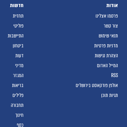
אודות
חדשות
פרסמו אצלינו
תחזית
צור קשר
פוליטי
תנאי שימוש
התיישבות
מדניות פרטיות
ביטחון
הצהרת נגישות
דעות
המייל האדום
מדיני
RSS
המגזר
אולפן פודקאסט בירושלים
בריאות
תגיות תוכן
פלילים
תחבורה
חינוך
כסף