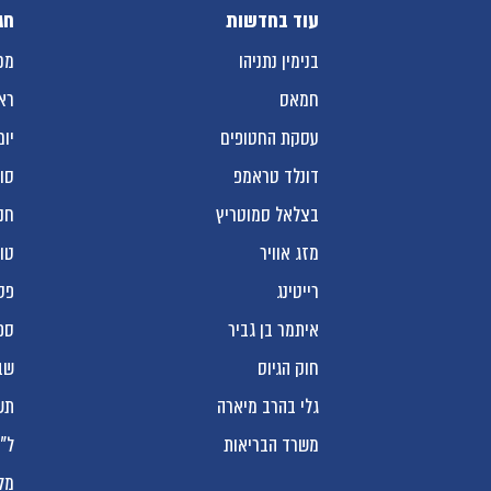
עוד בחדשות
חג
בנימין נתניהו
מכ
חמאס
רא
עסקת החטופים
יום
דונלד טראמפ
סו
בצלאל סמוטריץ
חנ
מזג אוויר
טו
רייטינג
פס
איתמר בן גביר
ספ
חוק הגיוס
שב
גלי בהרב מיארה
תש
משרד הבריאות
ל"
מל