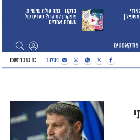
אודי
בדקנו - כמה עולה שישיית
משפיל |
פופקורן למיקרו? פערים של
עשרות אחוזים
פודקאסטים
כה באב התשפו
ניוזלטר
י