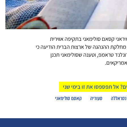
Loaded
:
Unmute
100.00%
רג איש הצבא האיראני קסאם סולימאני בתקיפה אווירית
מחלקת ההנהגה של ארצות הברית הודיעה כי
נלנד טראמפ, וטענה שסולימאני תכנן
אמריקאים.
? אל תפספסו את זו בימי שני
נסראללה
סעודיה
קאסם סולימאני