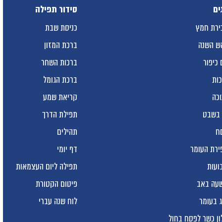
ים
סידור תפילה
ירת חמץ
כניסת שבת
ש השנה
ברכת המזון
 כיפור
ברכות השחר
כות
ברכת הגומל
וכה
קריאת שמע
 בשבט
תפילת הדרך
ח
תהילים
ירת העומר
דף יומי
ועות
תפילה ליום העצמאות
עה באב
פיטום הקטורת
ג בעומר
לוח שנה עברי
ון כשר לפסח בחול