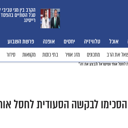
הקרב בין מגי טביבי ל
סגל הסתיים בהפסד 
רייטינג
אוכל
טלוויזיה
יחסים
אופנה
פרשת השבוע
אל את הרב
מתכונים
מזג אוויר
בתי כנסת
מקוואות
סידור
 לחסל אותי ושישראל תבצע את זה״
הסכימו לבקשה הסעודית לחסל אות