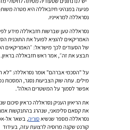
״יש לנו נתונים שסעודיה מסיתה לחיסולי מ
פגיעה במנהיגי חיזבאללה היא מטרה משותפ
נסראללה למראייניו.
נסראללה טען שברשות חזבאללה מידע לפיו 
האמריקאים להוציא לפועל את התוכנית הסע
של הסעודים לכך מישראל: ״האמריקאים הס
תבצע את זה״, אמר ראש חזבאללה בראיון.
על "הסכמי אברהם" אומר נסראללה: "לא הו
מילים. עתה שוק הצביעות נסגר, המסכות נפ
אפשר לסמוך על המשטרים האלה".
את הריאיון העניק נסראללה כראיון סיכום ש
את קסאם סלימאני, שנהרג בהתנקשות אמר
נסראללה מספר שנשיא
סוריה
, בשאר אל-אס
קורנט שקנה מרוסיה לרצועת עזה, בעידוד 