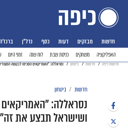
חדשות
מבזקים
דעות
כסף
נדל"ן
ברנז'ה
האפליקציה
משחקים
כניסת שבת
לוח שנה
זמני היום
ש
חדשות כיפה
חדשות
ביטחון
נסראללה: ״האמריקאים הסכימו לבקשה הסעודית
חדשות
ביטחון
נסראללה: ״האמריקאים 
ושישראל תבצע את זה״