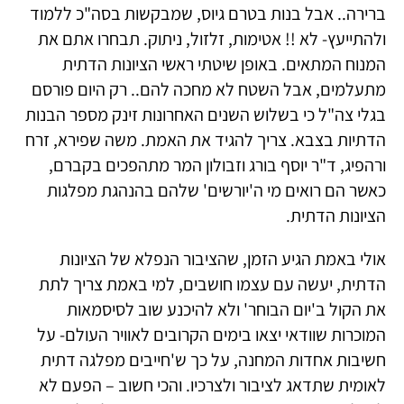
ברירה.. אבל בנות בטרם גיוס, שמבקשות בסה"כ ללמוד
ולהתייעץ- לא !! אטימות, זלזול, ניתוק. תבחרו אתם את
המנוח המתאים. באופן שיטתי ראשי הציונות הדתית
מתעלמים, אבל השטח לא מחכה להם.. רק היום פורסם
בגלי צה"ל כי בשלוש השנים האחרונות זינק מספר הבנות
הדתיות בצבא. צריך להגיד את האמת. משה שפירא, זרח
ורהפיג, ד"ר יוסף בורג וזבולון המר מתהפכים בקברם,
כאשר הם רואים מי ה'יורשים' שלהם בהנהגת מפלגות
הציונות הדתית.
אולי באמת הגיע הזמן, שהציבור הנפלא של הציונות
הדתית, יעשה עם עצמו חושבים, למי באמת צריך לתת
את הקול ב'יום הבוחר' ולא להיכנע שוב לסיסמאות
המוכרות שוודאי יצאו בימים הקרובים לאוויר העולם- על
חשיבות אחדות המחנה, על כך ש'חייבים מפלגה דתית
לאומית שתדאג לציבור ולצרכיו. והכי חשוב – הפעם לא