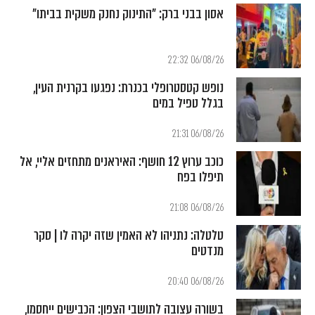
אסון בבני ברק: "התינוק נחנק משקית בביתו"
06/08/26 22:32
נופש קטסטרופלי בכנרת: נפגעו בקרנית העין,
בגלל טפיל במים
06/08/26 21:31
כוכב ערוץ 12 חושף: האיראנים מתחזים אליי, אל
תיפלו בפח
06/08/26 21:08
טלטלה: נתניהו לא האמין שזה יקרה לו | סקר
מנדטים
06/08/26 20:40
בשורה עצובה לתושבי הצפון: הכבישים ייחסמו,